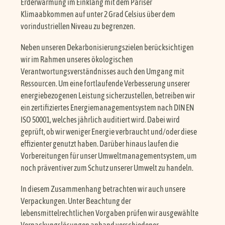
Erderwärmung im Einklang mit dem Pariser
Klimaabkommen auf unter 2 Grad Celsius über dem
vorindustriellen Niveau zu begrenzen.
Neben unseren Dekarbonisierungszielen berücksichtigen
wir im Rahmen unseres ökologischen
Verantwortungsverständnisses auch den Umgang mit
Ressourcen. Um eine fortlaufende Verbesserung unserer
energiebezogenen Leistung sicherzustellen, betreiben wir
ein zertifiziertes Energiemanagementsystem nach DIN EN
ISO 50001, welches jährlich auditiert wird. Dabei wird
geprüft, ob wir weniger Energie verbraucht und/oder diese
effizienter genutzt haben. Darüber hinaus laufen die
Vorbereitungen für unser Umweltmanagementsystem, um
noch präventiver zum Schutz unserer Umwelt zu handeln.
In diesem Zusammenhang betrachten wir auch unsere
Verpackungen. Unter Beachtung der
lebensmittelrechtlichen Vorgaben prüfen wir ausgewählte