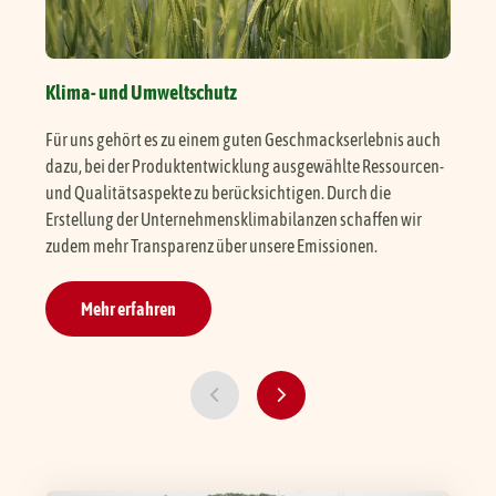
Klima- und Umweltschutz
Uns
Für uns gehört es zu einem guten Geschmackserlebnis auch
Nac
dazu, bei der Produktentwicklung ausgewählte Ressourcen-
Ver
und Qualitätsaspekte zu berücksichtigen. Durch die
ohn
Erstellung der Unternehmensklimabilanzen schaffen wir
zudem mehr Transparenz über unsere Emissionen.
Mehr erfahren