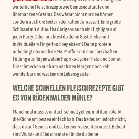
winterliche Fleischrezepte wie Gemüseaufläufe und
überbackene Gratins. Das wärmt nicht nur den Körper
sondern auch die Seele in der kalten Jahreszeit. Eine große
Schüssel mit Auflauf ist übrigens auch ein Highlight auf
jeder Party. Oder möchtest du deine Gäste lieber mit
individuellem Fingerfood begeistern? Dann probiere
unbedingt das nächste Mal Muffins mit einer herzhaften
Füllung aus Rügenwalder Paprika-Lyoner, Feta und Spinat.
Die schmecken auch am nächsten Morgen noch kalt
wunderbar und wecken die Lebensgeister.
WELCHE SCHNELLEN FLEISCHREZEPTE GIBT
ES VON RÜGENWALDER MÜHLE?
Manchmal muss es einfach schnell gehen, und dann bleibt
die Küche am besten einfach kalt. Das bedeutet jedoch nicht,
dass du auf Genuss und Leckereien verzichten musst. Beliebt
sind Wurst- und Fleischsalate, für die du deine