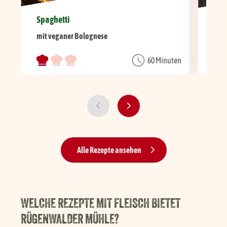
Spaghetti
Spa
mit veganer Bolognese
mit
60 Minuten
Alle Rezepte ansehen
WELCHE REZEPTE MIT FLEISCH BIETET
RÜGENWALDER MÜHLE?