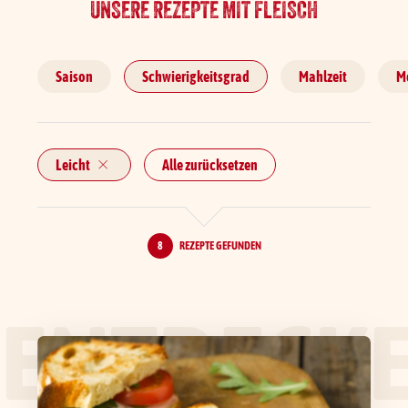
UNSERE REZEPTE MIT FLEISCH
Saison
Schwierigkeitsgrad
Mahlzeit
M
Leicht
Alle zurücksetzen
8
REZEPTE GEFUNDEN
ENTDECK