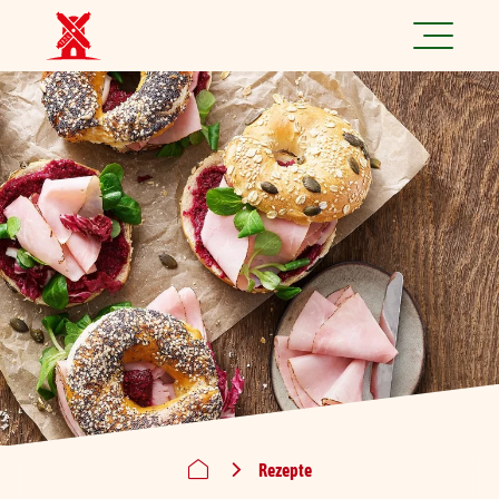
Jetzt spannende Jobs finden!
Produkte
Rezepte
Marke
Nachhaltigkeit
Über uns
Rezepte