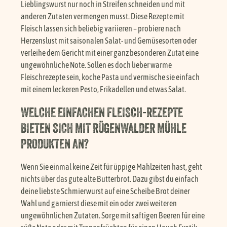
Lieblingswurst nur noch in Streifen schneiden und mit
anderen Zutaten vermengen musst. Diese Rezepte mit
Fleisch lassen sich beliebig variieren – probiere nach
Herzenslust mit saisonalen Salat- und Gemüsesorten oder
verleihe dem Gericht mit einer ganz besonderen Zutat eine
ungewöhnliche Note. Sollen es doch lieber warme
Fleischrezepte sein, koche Pasta und vermische sie einfach
mit einem leckeren Pesto, Frikadellen und etwas Salat.
WELCHE EINFACHEN FLEISCH-REZEPTE
BIETEN SICH MIT RÜGENWALDER MÜHLE
PRODUKTEN AN?
Wenn Sie einmal keine Zeit für üppige Mahlzeiten hast, geht
nichts über das gute alte Butterbrot. Dazu gibst du einfach
deine liebste Schmierwurst auf eine Scheibe Brot deiner
Wahl und garnierst diese mit ein oder zwei weiteren
ungewöhnlichen Zutaten. Sorge mit saftigen Beeren für eine