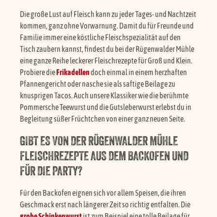
Die große Lust auf Fleisch kann zu jeder Tages- und Nachtzeit
kommen, ganz ohne Vorwarnung. Damit du für Freunde und
Familie immer eine köstliche Fleischspezialität auf den
Tisch zaubern kannst, findest du bei der Rügenwalder Mühle
eine ganze Reihe leckerer Fleischrezepte für Groß und Klein.
Probiere die
Frikadellen
doch einmal in einem herzhaften
Pfannengericht oder nasche sie als saftige Beilage zu
knusprigen Tacos. Auch unsere Klassiker wie die berühmte
Pommersche Teewurst und die Gutsleberwurst erlebst du in
Begleitung süßer Früchtchen von einer ganz neuen Seite.
GIBT ES VON DER RÜGENWALDER MÜHLE
FLEISCHREZEPTE AUS DEM BACKOFEN UND
FÜR DIE PARTY?
Für den Backofen eignen sich vor allem Speisen, die ihren
Geschmack erst nach längerer Zeit so richtig entfalten. Die
grobe Schinkenwurst
ist zum Beispiel eine tolle Beilage für