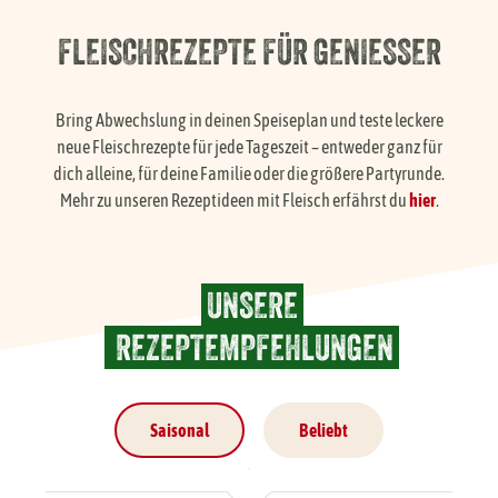
Händlersuche
FLEISCHREZEPTE FÜR GENIESSER
Karriere
Bring Abwechslung in deinen Speiseplan und teste leckere
neue Fleischrezepte für jede Tageszeit – entweder ganz für
dich alleine, für deine Familie oder die größere Partyrunde.
FAQ
Mehr zu unseren Rezeptideen mit Fleisch erfährst du
hier
.
Presse
UNSERE
Service
REZEPTEMPFEHLUNGEN
Saisonal
Beliebt