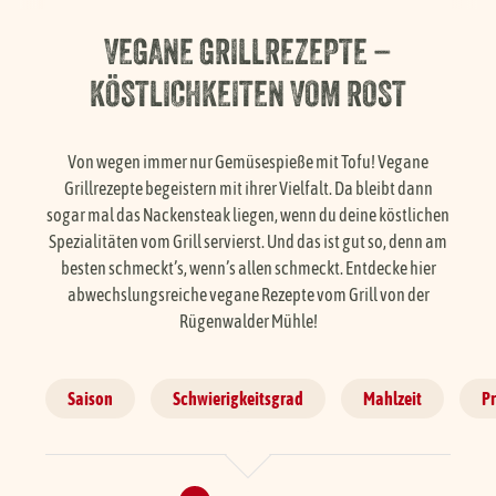
Händlersuche
VEGANE GRILLREZEPTE –
KÖSTLICHKEITEN VOM ROST
Karriere
Von wegen immer nur Gemüsespieße mit Tofu! Vegane
FAQ
Grillrezepte begeistern mit ihrer Vielfalt. Da bleibt dann
sogar mal das Nackensteak liegen, wenn du deine köstlichen
Spezialitäten vom Grill servierst. Und das ist gut so, denn am
Presse
besten schmeckt’s, wenn’s allen schmeckt. Entdecke hier
abwechslungsreiche vegane Rezepte vom Grill von der
Rügenwalder Mühle!
Service
Saison
Schwierigkeitsgrad
Mahlzeit
P