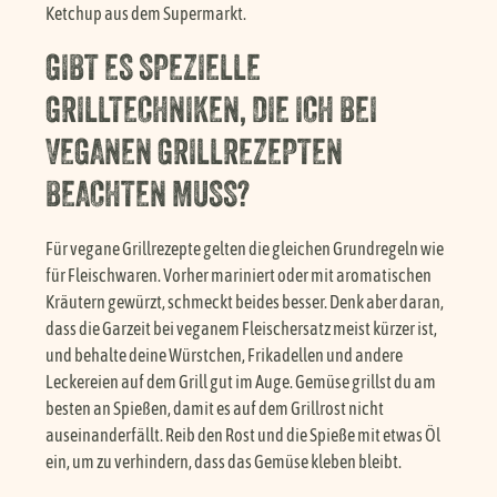
Ketchup aus dem Supermarkt.
GIBT ES SPEZIELLE
GRILLTECHNIKEN, DIE ICH BEI
VEGANEN GRILLREZEPTEN
BEACHTEN MUSS?
Für vegane Grillrezepte gelten die gleichen Grundregeln wie
für Fleischwaren. Vorher mariniert oder mit aromatischen
Kräutern gewürzt, schmeckt beides besser. Denk aber daran,
dass die Garzeit bei veganem Fleischersatz meist kürzer ist,
und behalte deine Würstchen, Frikadellen und andere
Leckereien auf dem Grill gut im Auge. Gemüse grillst du am
besten an Spießen, damit es auf dem Grillrost nicht
auseinanderfällt. Reib den Rost und die Spieße mit etwas Öl
ein, um zu verhindern, dass das Gemüse kleben bleibt.