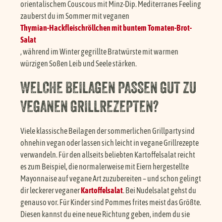
orientalischem Couscous mit Minz-Dip. Mediterranes Feeling
zauberst du im Sommer mit veganen
Thymian-Hackfleischröllchen mit buntem Tomaten-Brot-
Salat
, während im Winter gegrillte Bratwürste mit warmen
würzigen Soßen Leib und Seele stärken.
WELCHE BEILAGEN PASSEN GUT ZU
VEGANEN GRILLREZEPTEN?
Viele klassische Beilagen der sommerlichen Grillparty sind
ohnehin vegan oder lassen sich leicht in vegane Grillrezepte
verwandeln. Für den allseits beliebten Kartoffelsalat reicht
es zum Beispiel, die normalerweise mit Eiern hergestellte
Mayonnaise auf vegane Art zuzubereiten – und schon gelingt
dir leckerer veganer
Kartoffelsalat
. Bei Nudelsalat gehst du
genauso vor. Für Kinder sind Pommes frites meist das Größte.
Diesen kannst du eine neue Richtung geben, indem du sie