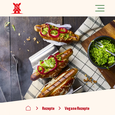
Jetzt spannende Jobs finden!
Produkte
Rezepte
Marke
Nachhaltigkeit
Über uns
Rezepte
Vegane Rezepte