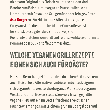
nicht vom Original aus Fleisch zu unterscheiden sind.
Bereite zum Beispiel mit veganen Pattys italienische
Hamburger mit Pesto und Grillgemüse oder fein gewürzte
Asia Burger
zu. Ein Hit für jedes Alter ist die vegane
Currywurst, für die du die berühmte Currysoße selbst
herstellst. Diese gibst du dann über vegane
Rostbratwürstchen vom Grill und reichst wahlweise normale
Pommes oder Süßkartoffelpommes dazu.
WELCHE VEGANEN GRILLREZEPTE
EIGNEN SICH AUCH FÜR GÄSTE?
Hat sich Besuch angekündigt, dem du neben Grillklassikern
auch fleischlose Alternativen anbieten möchtest, eignen
sich vegane Grillrezepte, die die ganze Vielfalt der veganen
Weltküche unter Beweis stellen. Serviere frisch gegrillte
vegane Filets auf einem Bett erfrischender exotischer
Früchte wie Mangos, mit leichtem grünem Spargel oder auf