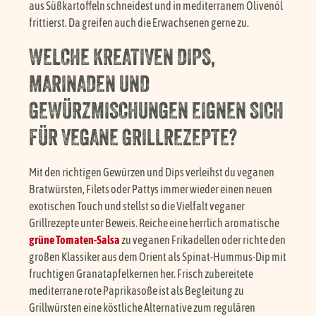
aus Süßkartoffeln schneidest und in mediterranem Olivenöl
frittierst. Da greifen auch die Erwachsenen gerne zu.
WELCHE KREATIVEN DIPS,
MARINADEN UND
GEWÜRZMISCHUNGEN EIGNEN SICH
FÜR VEGANE GRILLREZEPTE?
Mit den richtigen Gewürzen und Dips verleihst du veganen
Bratwürsten, Filets oder Pattys immer wieder einen neuen
exotischen Touch und stellst so die Vielfalt veganer
Grillrezepte unter Beweis. Reiche eine herrlich aromatische
grüne Tomaten-Salsa
zu veganen Frikadellen oder richte den
großen Klassiker aus dem Orient als Spinat-Hummus-Dip mit
fruchtigen Granatapfelkernen her. Frisch zubereitete
mediterrane rote Paprikasoße ist als Begleitung zu
Grillwürsten eine köstliche Alternative zum regulären