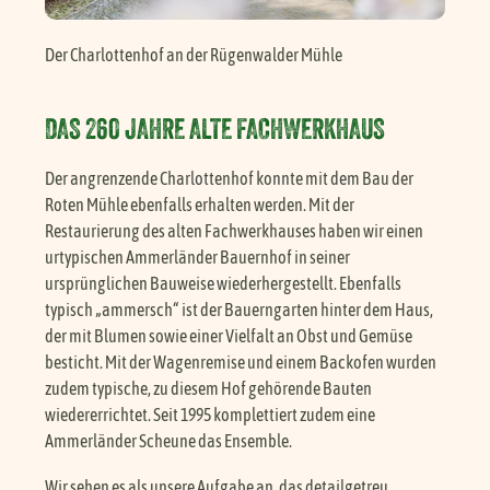
Der Charlottenhof an der Rügenwalder Mühle
DAS 260 JAHRE ALTE FACHWERKHAUS
Der angrenzende Charlottenhof konnte mit dem Bau der
Roten Mühle ebenfalls erhalten werden. Mit der
Restaurierung des alten Fachwerkhauses haben wir einen
urtypischen Ammerländer Bauernhof in seiner
ursprünglichen Bauweise wiederhergestellt. Ebenfalls
typisch „ammersch“ ist der Bauerngarten hinter dem Haus,
der mit Blumen sowie einer Vielfalt an Obst und Gemüse
besticht. Mit der Wagenremise und einem Backofen wurden
zudem typische, zu diesem Hof gehörende Bauten
wiedererrichtet. Seit 1995 komplettiert zudem eine
Ammerländer Scheune das Ensemble.
Wir sehen es als unsere Aufgabe an, das detailgetreu