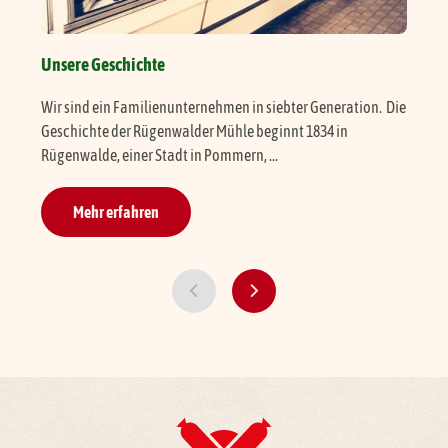
Unsere Geschichte
Übe
Wir sind ein Familienunternehmen in siebter Generation. Die
Die
Geschichte der Rügenwalder Mühle beginnt 1834 in
Co.
Rügenwalde, einer Stadt in Pommern, ...
Heut
Mehr erfahren