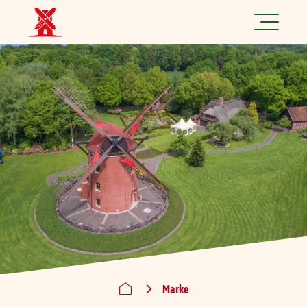
Jetzt spannende Jobs finden!
Produkte
Rezepte
Marke
Nachhaltigkeit
Über uns
Marke