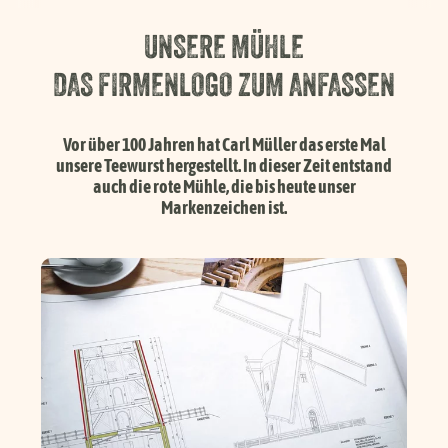
Händlersuche
UNSERE MÜHLE
DAS FIRMENLOGO ZUM ANFASSEN
Karriere
Vor über 100 Jahren hat Carl Müller das erste Mal
unsere Teewurst hergestellt. In dieser Zeit entstand
FAQ
auch die rote Mühle, die bis heute unser
Markenzeichen ist.
Presse
Service