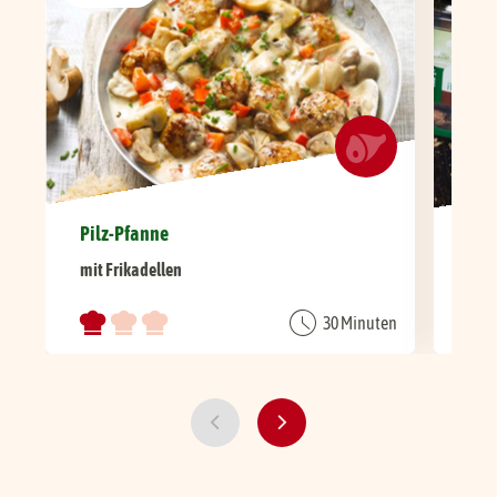
Pilz-Pfanne
Abe
mit Frikadellen
mit 
30 Minuten