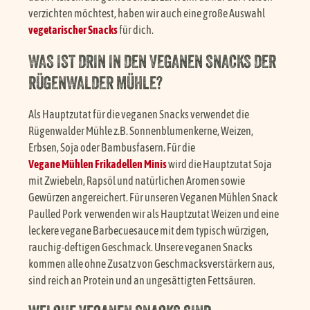
verzichten möchtest, haben wir auch eine große Auswahl
vegetarischer Snacks
für dich.
WAS IST DRIN IN DEN VEGANEN SNACKS DER
RÜGENWALDER MÜHLE?
Als Hauptzutat für die veganen Snacks verwendet die
Rügenwalder Mühle z.B. Sonnenblumenkerne, Weizen,
Erbsen, Soja oder Bambusfasern. Für die
Vegane Mühlen Frikadellen Minis
wird die Hauptzutat Soja
mit Zwiebeln, Rapsöl und natürlichen Aromen sowie
Gewürzen angereichert. Für unseren Veganen Mühlen Snack
Paulled Pork verwenden wir als Hauptzutat Weizen und eine
leckere vegane Barbecuesauce mit dem typisch würzigen,
rauchig-deftigen Geschmack. Unsere veganen Snacks
kommen alle ohne Zusatz von Geschmacksverstärkern aus,
sind reich an Protein und an ungesättigten Fettsäuren.