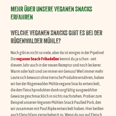
MEHR ÜBER UNSERE VEGANEN SNACKS
ERFAHREN
WELCHE VEGANEN SNACKS GIBT ES BEI DER
RÜGENWALDER MÜHLE?
Noch gibt es nicht so viele, aber da ist einiges in der Pipeline!
Die
veganen Snack-Frikadellen
kennst du ja schon - seit
diesem Jahr auch in der neuen Rezeptur und noch leckerer.
Warm oder kalt sind sie immer ein Genuss! Weil immer mehr
Leute sich bewusst ohne tierische Produkte ernähren, haben
wir bei der Rügenwalder Mühle vegane Snacks entwickelt,
die den Fleischprodukten dank sorgfältig ausgewählter
Gewürze geschmacklich in nichts nachstehen. Probier zum
Beispiel unseren Veganen Mühlen Snack Paulled Pork, den
wir zusammen mit Paul Ripke entwickelt haben. Hier beißen
auch Fleischfans gerne beherzt zu. Wenn du nur auf Fleisch