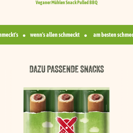
Veganer Mühlen Snack
Pulled BBQ
eckt's
wenn's allen schmeckt
am besten schmeckt
DAZU PASSENDE SNACKS