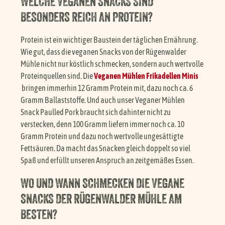
WELCHE VEGANEN SNACKS SIND
BESONDERS REICH AN PROTEIN?
Protein ist ein wichtiger Baustein der täglichen Ernährung.
Wie gut, dass die veganen Snacks von der Rügenwalder
Mühle nicht nur köstlich schmecken, sondern auch wertvolle
Proteinquellen sind. Die
Veganen Mühlen Frikadellen Minis
bringen immerhin 12 Gramm Protein mit, dazu noch ca. 6
Gramm Ballaststoffe. Und auch unser Veganer Mühlen
Snack Paulled Pork braucht sich dahinter nicht zu
verstecken, denn 100 Gramm liefern immer noch ca. 10
Gramm Protein und dazu noch wertvolle ungesättigte
Fettsäuren. Da macht das Snacken gleich doppelt so viel
Spaß und erfüllt unseren Anspruch an zeitgemäßes Essen.
WO UND WANN SCHMECKEN DIE VEGANE
SNACKS DER RÜGENWALDER MÜHLE AM
BESTEN?