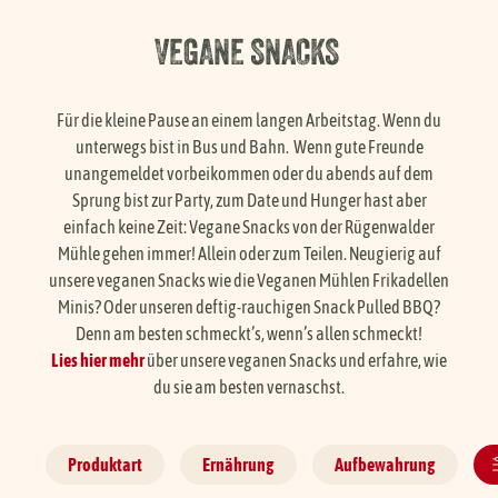
Händlersuche
VEGANE SNACKS
Karriere
Für die kleine Pause an einem langen Arbeitstag. Wenn du
unterwegs bist in Bus und Bahn. Wenn gute Freunde
unangemeldet vorbeikommen oder du abends auf dem
FAQ
Sprung bist zur Party, zum Date und Hunger hast aber
einfach keine Zeit: Vegane Snacks von der Rügenwalder
Mühle gehen immer! Allein oder zum Teilen. Neugierig auf
Presse
unsere veganen Snacks wie die Veganen Mühlen Frikadellen
Minis? Oder unseren deftig-rauchigen Snack Pulled BBQ?
Service
Denn am besten schmeckt’s, wenn’s allen schmeckt!
Lies hier mehr
über unsere veganen Snacks und erfahre, wie
du sie am besten vernaschst.
Produktart
Ernährung
Aufbewahrung