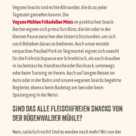
Vegane Snacks sind echte Allrounder, die du zu jeder
Tageszeit genießen kannst. Die
Vegane Mühlen Frikadellen Minis
im praktischen Snack-
Becher eignen sich prima fürs Büro, die Uni oder in der
kleinen Pause zwischen den Unterrichtsstunden, um sich
nach Belieben daran zu bedienen. Auch unser einzeln
verpacktes Paulled Pork im Teigmantel eignet sich sowohl
für die Frühstückspause am Schreibtisch, als auch draußen
in Jackentasche, Handtasche oder Rucksack, unterwegs
oder beim Training im Verein. Auch auf langen Reisen im
Auto oder in der Bahn sind unsere veganen Snacks begehrte
Begleiter, ebenso beim Badetag am See oder beim
Spaziergang in der Natur.
SIND DAS ALLE FLEISCHFREIEN SNACKS VON
DER RÜGENWALDER MÜHLE?
Nein, natürlich nicht! Und es werden noch mehr! Wir von der