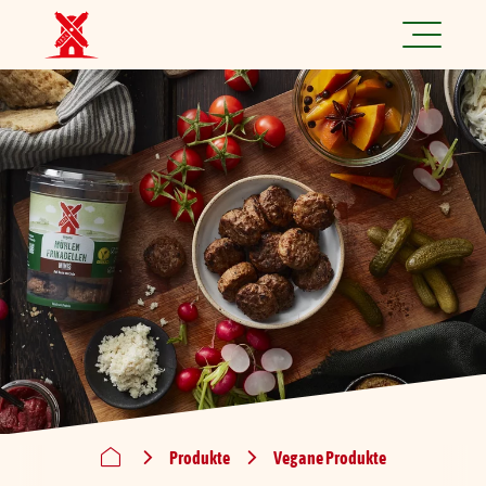
Jetzt spannende Jobs finden!
Produkte
Rezepte
Marke
Nachhaltigkeit
Über uns
Produkte
Vegane Produkte