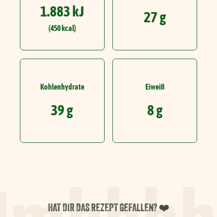
1.883 kJ
27 g
(450 kcal)
Kohlenhydrate
Eiweiß
39 g
8 g
HAT DIR DAS REZEPT GEFALLEN? ❤️