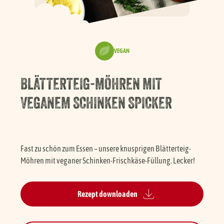
Händlersuche
VEGAN
Karriere
BLÄTTERTEIG-MÖHREN MIT
FAQ
VEGANEM SCHINKEN SPICKER
Presse
Fast zu schön zum Essen – unsere knusprigen Blätterteig-
Service
Möhren mit veganer Schinken-Frischkäse-Füllung. Lecker!
Rezept downloaden