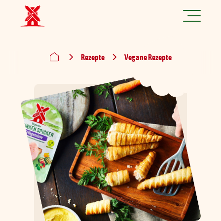
Jetzt spannende Jobs finden!
Rezepte
Vegane Rezepte
Produkte
Rezepte
Marke
Nachhaltigkeit
Über uns