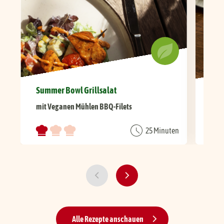
Summer Bowl Grillsalat
Her
mit Veganen Mühlen BBQ-Filets
mit
25 Minuten
Alle Rezepte anschauen