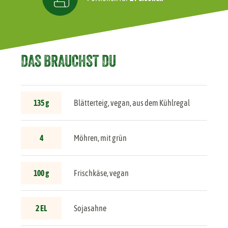
DAS BRAUCHST DU
135 g
Blätterteig, vegan, aus dem Kühlregal
4
Möhren, mit grün
100 g
Frischkäse, vegan
2 EL
Sojasahne