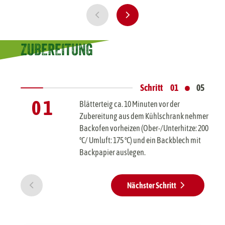
ZUBEREITUNG
•
Schritt
01
05
0 1
Blätterteig ca. 10 Minuten vor der
Zubereitung aus dem Kühlschrank nehmen.
Backofen vorheizen (Ober-/Unterhitze: 200
°C/ Umluft: 175 °C) und ein Backblech mit
Backpapier auslegen.
Nächster Schritt