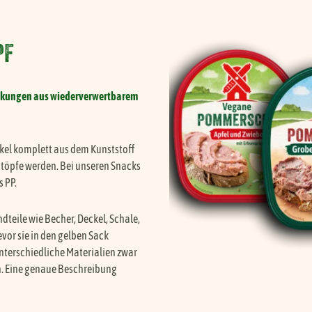
PF
ackungen aus wiederverwertbarem
kel komplett aus dem Kunststoff
töpfe werden. Bei unseren Snacks
s PP.
dteile wie Becher, Deckel, Schale,
vor sie in den gelben Sack
terschiedliche Materialien zwar
. Eine genaue Beschreibung