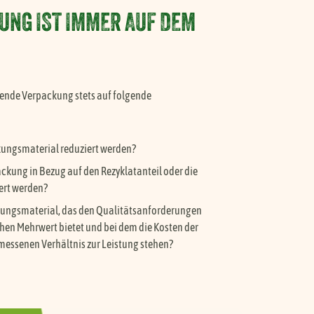
UNG IST IMMER AUF DEM
hende Verpackung stets auf folgende
ungsmaterial reduziert werden?
ackung in Bezug auf den Rezyklatanteil oder die
eitere Infos zu unseren Produkten
ert werden?
ckungsmaterial, das den Qualitätsanforderungen
urst in der Schwangerschaft
chen Mehrwert bietet und bei dem die Kosten der
essenen Verhältnis zur Leistung stehen?
utaten & Zusatzstoffe
llergien & Unverträglichkeiten