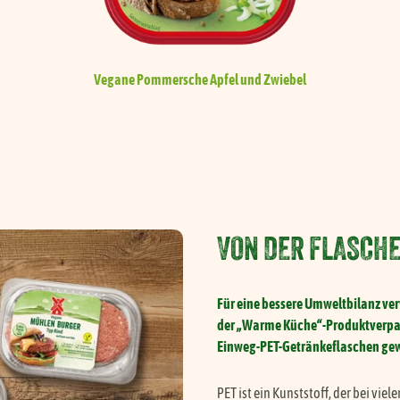
Vegane Pommersche
Apfel und Zwiebel
VON DER FLASCH
Für eine bessere Umweltbilanz verw
der „Warme Küche“-Produktverpack
Einweg-PET-Getränkeflaschen ge
PET ist ein Kunststoff, der bei v