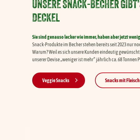
UNSERE SNACK-BECHER GIBT’
Neuer Name und neue Sorten: Veganer Hauchgenuss
DECKEL
Sie sind genauso lecker wie immer, haben aber jetzt weni
Snack-Produkte im Becher stehen bereits seit 2023 nur no
Warum? Weil es sich unsere Kunden eindeutig gewünscht 
unserer Devise „weniger ist mehr“ jährlich ca. 68 Tonnen 
Veggie Snacks
Snacks mit Fleisch