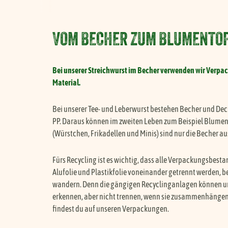
VOM BECHER ZUM BLUMENTO
Bei unserer Streichwurst im Becher verwenden wir Verp
Material.
Bei unserer Tee- und Leberwurst bestehen Becher und Dec
PP. Daraus können im zweiten Leben zum Beispiel Blumen
(Würstchen, Frikadellen und Minis) sind nur die Becher au
Fürs Recycling ist es wichtig, dass alle Verpackungsbestan
Alufolie und Plastikfolie voneinander getrennt werden, be
wandern. Denn die gängigen Recyclinganlagen können un
erkennen, aber nicht trennen, wenn sie zusammenhängen
findest du auf unseren Verpackungen.