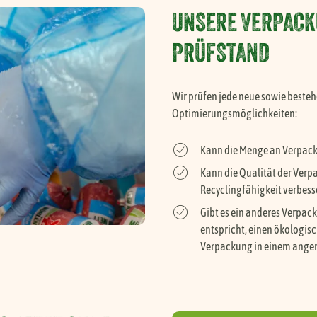
UNSERE VERPACK
PRÜFSTAND
Wir prüfen jede neue sowie beste
Optimierungsmöglichkeiten:
Alle veganen Produkte anzeigen
Kann die Menge an Verpack
Kann die Qualität der Verp
W
Recyclingfähigkeit verbess
Gibt es ein anderes Verpa
W
entspricht, einen ökologis
Verpackung in einem angem
Z
A