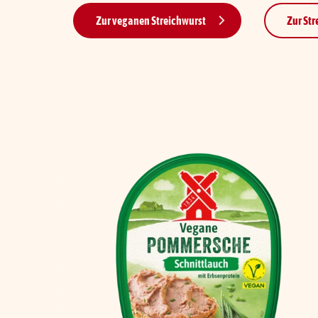
Zur veganen Streichwurst
Zur Str