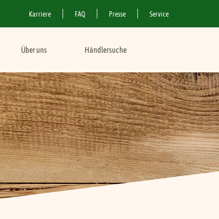
Karriere
FAQ
Presse
Service
Über uns
Händlersuche
se
Rezepte mit Fleisch
Service
rodukte
FAQ Produkte
s
Standorte & Anfahrt
nloads
Für Geschäftskunden
Veganer Abenteuer Spaß
Für Lieferanten
Vegane Abenteuer
Mortadella
Vegane Abenteuer