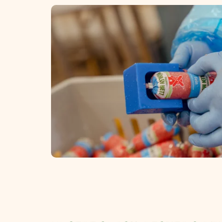
Vegane Frikadellen Minis
Veganer Snack Pulled
BBQ