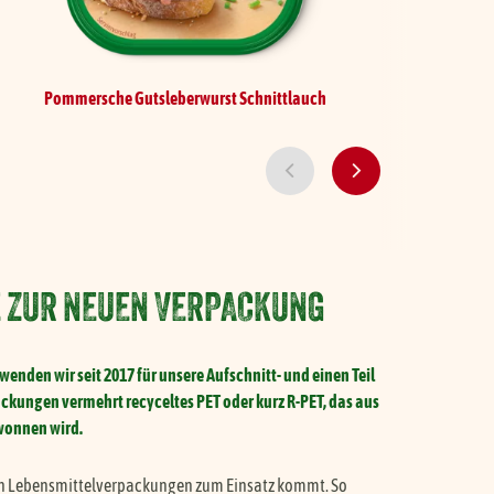
Pommersche Gutsleberwurst
Schnittlauch
Pomm
E ZUR NEUEN VERPACKUNG
enden wir seit 2017 für unsere Aufschnitt- und einen Teil
ungen vermehrt recyceltes PET oder kurz R-PET, das aus
wonnen wird.
ielen Lebensmittelverpackungen zum Einsatz kommt. So