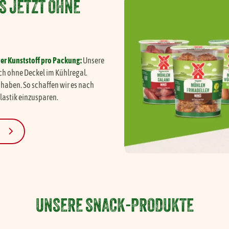
S JETZT OHNE
Unser Veganer Mühlen Mix
ger Kunststoff pro Packung:
Unsere
ch ohne Deckel im Kühlregal.
haben. So schaffen wir es nach
Plastik einzusparen.
UNSERE SNACK-PRODUKTE