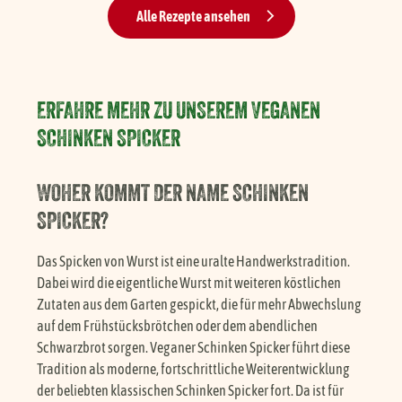
Alle Rezepte ansehen
ERFAHRE MEHR ZU UNSEREM VEGANEN
SCHINKEN SPICKER
WOHER KOMMT DER NAME SCHINKEN
SPICKER?
Das Spicken von Wurst ist eine uralte Handwerkstradition.
Dabei wird die eigentliche Wurst mit weiteren köstlichen
Zutaten aus dem Garten gespickt, die für mehr Abwechslung
auf dem Frühstücksbrötchen oder dem abendlichen
Schwarzbrot sorgen. Veganer Schinken Spicker führt diese
Tradition als moderne, fortschrittliche Weiterentwicklung
der beliebten klassischen Schinken Spicker fort. Da ist für