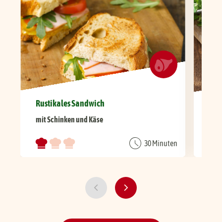
Rustikales Sandwich
Her
mit Schinken und Käse
mit 
30 Minuten