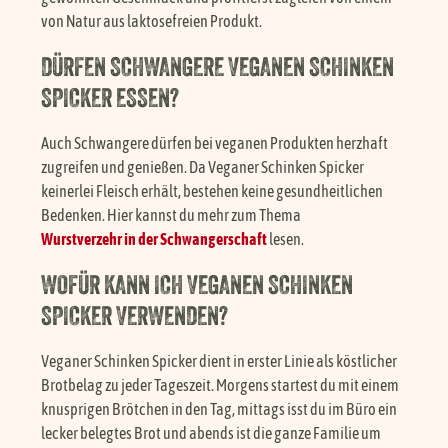
von Natur aus laktosefreien Produkt.
DÜRFEN SCHWANGERE VEGANEN SCHINKEN
SPICKER ESSEN?
Auch Schwangere dürfen bei veganen Produkten herzhaft
zugreifen und genießen. Da Veganer Schinken Spicker
keinerlei Fleisch erhält, bestehen keine gesundheitlichen
Bedenken. Hier kannst du mehr zum Thema
Wurstverzehr in der Schwangerschaft
lesen.
WOFÜR KANN ICH VEGANEN SCHINKEN
SPICKER VERWENDEN?
Veganer Schinken Spicker dient in erster Linie als köstlicher
Brotbelag zu jeder Tageszeit. Morgens startest du mit einem
knusprigen Brötchen in den Tag, mittags isst du im Büro ein
lecker belegtes Brot und abends ist die ganze Familie um