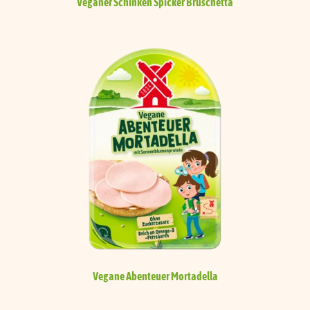
Veganer Schinken Spicker
Bruschetta
Vegane Abenteuer Mortadella