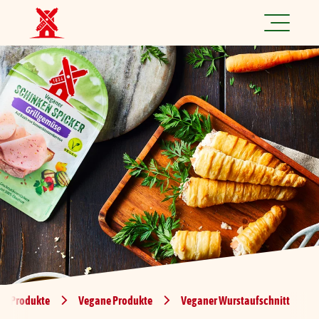
Jetzt spannende Jobs finden!
Produkte
Rezepte
Marke
Nachhaltigkeit
Über uns
Produkte
Vegane Produkte
Veganer Wurstaufschnitt