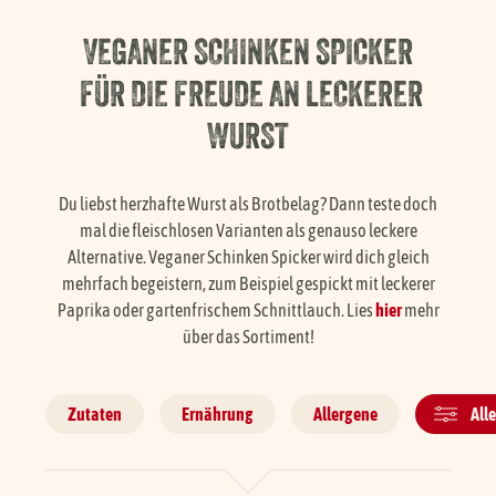
Händlersuche
VEGANER SCHINKEN SPICKER
FÜR DIE FREUDE AN LECKERER
Karriere
WURST
FAQ
Du liebst herzhafte Wurst als Brotbelag? Dann teste doch
mal die fleischlosen Varianten als genauso leckere
Alternative. Veganer Schinken Spicker wird dich gleich
Presse
mehrfach begeistern, zum Beispiel gespickt mit leckerer
Paprika oder gartenfrischem Schnittlauch. Lies
hier
mehr
Service
über das Sortiment!
Zutaten
Ernährung
Allergene
Alle