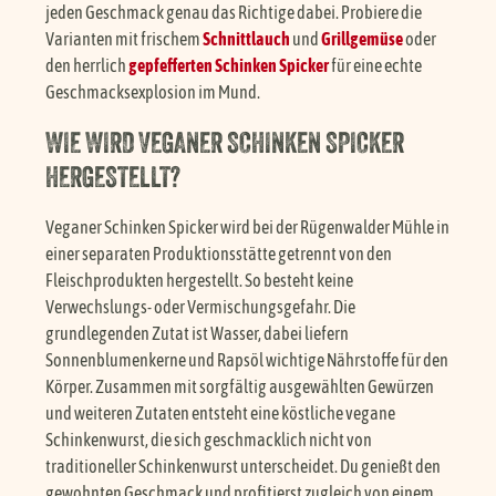
jeden Geschmack genau das Richtige dabei. Probiere die
Varianten mit frischem
Schnittlauch
und
Grillgemüse
oder
den herrlich
gepfefferten Schinken Spicker
für eine echte
Geschmacksexplosion im Mund.
WIE WIRD VEGANER SCHINKEN SPICKER
HERGESTELLT?
Veganer Schinken Spicker wird bei der Rügenwalder Mühle in
einer separaten Produktionsstätte getrennt von den
Fleischprodukten hergestellt. So besteht keine
Verwechslungs- oder Vermischungsgefahr. Die
grundlegenden Zutat ist Wasser, dabei liefern
Sonnenblumenkerne und Rapsöl wichtige Nährstoffe für den
Körper. Zusammen mit sorgfältig ausgewählten Gewürzen
und weiteren Zutaten entsteht eine köstliche vegane
Schinkenwurst, die sich geschmacklich nicht von
traditioneller Schinkenwurst unterscheidet. Du genießt den
gewohnten Geschmack und profitierst zugleich von einem