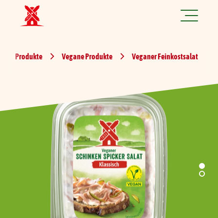
Jetzt spannende Jobs finden!
Produkte
Vegane Produkte
Veganer Feinkostsalat
Produkte
Rezepte
Marke
Nachhaltigkeit
Über uns