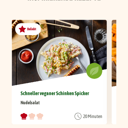
Beliebt
Schneller veganer Schinken Spicker
Bro
Nudelsalat
20 Minuten