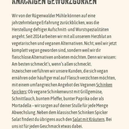
KNACKIGEN GEWÜRZGURKEN
Wir von der Rügenwalder Mühle können auf eine
jahrzehntelange Erfahrung zurückblicken, was die
Herstellung deftiger Aufschnitt- und Wurstspezialitäten
angeht. Seit 2014 arbeiten wir mit all unserem Herzblut an
vegetarischen und veganen Alternativen. Nicht, weil wir jetzt
komplett vegan geworden sind, sondern weil wir dir
fleischlose Alternativen anbieten möchten. Denn wir wissen:
Am besten schmeckt’s, wenn’s allen schmeckt.
Inzwischen verführen wir unsere Kunden, die sich vegan
ernähren oder häufiger mal auf Fleisch verzichten möchten,
mit einem umfangreichen Angebot des Veganen
Schinken
Spickers
: Ob vegane Schinkenwurst mit Grillgemüse,
Schnittlauch, buntem Pfeffer, bunter Paprika oder als
Mortadella – wir sorgen auf deiner Stulle für jede Menge
Abwechslung. Neben dem klassischen Schinken Spicker
Salat findest du übrigens auch den
Salat mit Kräutern
. Bei
uns ist für jeden Geschmack etwas dabei.