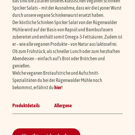
das sind die Zutaten unseres klassischen Veganen Schinken
Spicker Salats – mit der Ausnahme, dass wir die Lyoner Wurst
durch unsere vegane Schinkenwurst ersetzt haben.
Der köstliche Schinken Spicker Salat von der Rügenwalder
Mühle wird auf der Basis von Rapsöl und Bambusfasern
zubereitet und enthält somit Omega-3-Fettsäuren. Zudem ist
er – wie alle veganen Produkte – von Natur aus laktosefrei.
Ob zum Frühstück, als schneller Lunch oder zum herzhaften
Abendessen – einfach auf’s Brot oder Brötchen und
genießen.
Welche veganen Brotaufstriche und Aufschnitt-
Spezialitäten du bei der Rügenwalder Mühle noch
bekommst, erfährst du
hier
!
Produktdetails
Allergene