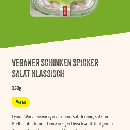
Händlersuche
Karriere
FAQ
VEGANER SCHINKEN SPICKER
Presse
SALAT KLASSISCH
Service
150g
Vegan
Lyoner Wurst, Gewürzgurken, feine Salatcreme, Salz und
Pfeffer – das braucht ein würziger Fleischsalat. Und genau