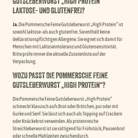
GUTSLEBERWURST „HIGH PROTEIN“
LAKTOSE- UND GLUTENFREI?
Ja.
Die Pommersche Feine Gutsleberwurst „High Protein“ ist
sowohl laktose- als auch glutenfrei. Sie enthält keine
deklarationspflichtigen Allergene. Sie eignet sich damit für
Menschen mit Laktoseintoleranz und Glutensensitivität.
Bitte prüfe immer die aktuelle Zutatenliste auf der
Verpackung.
WOZU PASST DIE POMMERSCHE FEINE
GUTSLEBERWURST „HIGH PROTEIN“?
Die Pommersche Feine Gutsleberwurst „High Protein“
schmeckt klassisch aufs Brot oder Brötchen, pur oder mit
Gurke und Senf. Sie lässt sich auch als Topping auf Crackern
oder Knäckebrot verwenden. Als proteinreiche
Streichleberwurst ist sie sättigend für Frühstück, Pausenbrot
oder schnelle Mahlzeiten zwischendurch.