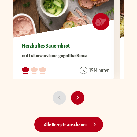
Herzhaftes Bauernbrot
Win
mit Leberwurst und gegrillter Birne
mit 
15 Minuten
Alle Rezepte anschauen