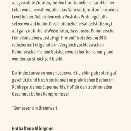
ausgewählte Zutaten, die den traditionellen Charakter der
Leberwurst bewahren, aber das Nährwertprofil auf ein neues
Level heben. Neben dem extra Push des Proteingehalts
setzen wir auf Inulin. Dieser pflanzliche Ballaststoff sorgt
auf ganz natürliche Weise dafür, dass unsere Pommersche
Feine Gutsleberwurst „High Protein“ trotz des um 30 %
reduzierten Fettgehalts im Vergleich zur klassischen
Pommerschen Feinen Gutsleberwurst herrlich cremig und
wunderbar streichzart bleibt.
Du findest unseren neuen Leberwurst-Liebling ab sofort gut
geschützt und frisch portioniert im praktischen Becher im
Kühlregal deines Supermarkts. Hol' dir den traditionellen
Geschmack ohne Kompromisse!
*Gemessen am Brennwert
Enthaltene Allergene