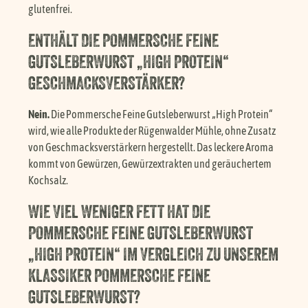
glutenfrei.
ENTHÄLT DIE POMMERSCHE FEINE
GUTSLEBERWURST „HIGH PROTEIN“
GESCHMACKSVERSTÄRKER?
Nein.
Die Pommersche Feine Gutsleberwurst „High Protein“
wird, wie alle Produkte der Rügenwalder Mühle, ohne Zusatz
von Geschmacksverstärkern hergestellt. Das leckere Aroma
kommt von Gewürzen, Gewürzextrakten und geräuchertem
Kochsalz.
WIE VIEL WENIGER FETT HAT DIE
POMMERSCHE FEINE GUTSLEBERWURST
„HIGH PROTEIN“ IM VERGLEICH ZU UNSEREM
KLASSIKER POMMERSCHE FEINE
GUTSLEBERWURST?