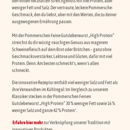
den vollen herzhaften Streichgenuss mit viel Protein, aber
weniger Fett und Salz. Der vertraute, leckere Pommersche-
Geschmack, den du liebst, aber mit den Werten, die zu deiner
ausgewogenen Ernährung passen.
Mit der Pommerschen Feine Gutsleberwurst „High Protein“
streichst du dir würzig-rauchigen Genuss aus magerem
Schweinefleisch auf dein Brot oder Brötchen – ganz ohne
Geschmacksverstärker, Laktose und Gluten, dafür mit viel
Protein. Denn: Am besten schmeckt's, wenn's allen
schmeckt.
Die innovative Rezeptur enthält viel weniger Salz und Fett als
ihre Verwandten im Kühlregal: Im Vergleich zu unserem
Klassiker stecken in der Pommerschen Feinen
Gutsleberwurst „High Protein“ 30 % weniger Fett sowie 16 %
weniger Salz und ganze 42 % Protein*.
Erfahre hier mehr
zur Verknüpfung unserer Tradition mit
innovativen Produkten.