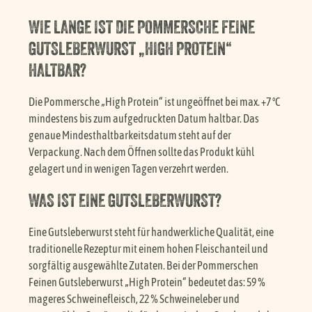
WIE LANGE IST DIE POMMERSCHE FEINE
GUTSLEBERWURST „HIGH PROTEIN“
HALTBAR?
Die Pommersche „High Protein“ ist ungeöffnet bei max. +7 °C
mindestens bis zum aufgedruckten Datum haltbar. Das
genaue Mindesthaltbarkeitsdatum steht auf der
Verpackung. Nach dem Öffnen sollte das Produkt kühl
gelagert und in wenigen Tagen verzehrt werden.
WAS IST EINE GUTSLEBERWURST?
Eine Gutsleberwurst steht für handwerkliche Qualität, eine
traditionelle Rezeptur mit einem hohen Fleischanteil und
sorgfältig ausgewählte Zutaten. Bei der Pommerschen
Feinen Gutsleberwurst „High Protein“ bedeutet das: 59 %
mageres Schweinefleisch, 22 % Schweineleber und