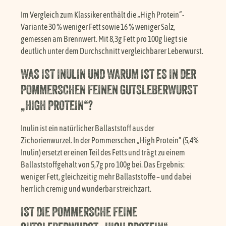
Im Vergleich zum Klassiker enthält die „High Protein“-
Variante 30 % weniger Fett sowie 16 % weniger Salz,
gemessen am Brennwert. Mit 8,3g Fett pro 100g liegt sie
deutlich unter dem Durchschnitt vergleichbarer Leberwurst.
WAS IST INULIN UND WARUM IST ES IN DER
POMMERSCHEN FEINEN GUTSLEBERWURST
„HIGH PROTEIN“?
Inulin ist ein natürlicher Ballaststoff aus der
Zichorienwurzel. In der Pommerschen „High Protein“ (5,4%
Inulin) ersetzt er einen Teil des Fetts und trägt zu einem
Ballaststoffgehalt von 5,7g pro 100g bei. Das Ergebnis:
weniger Fett, gleichzeitig mehr Ballaststoffe – und dabei
herrlich cremig und wunderbar streichzart.
IST DIE POMMERSCHE FEINE