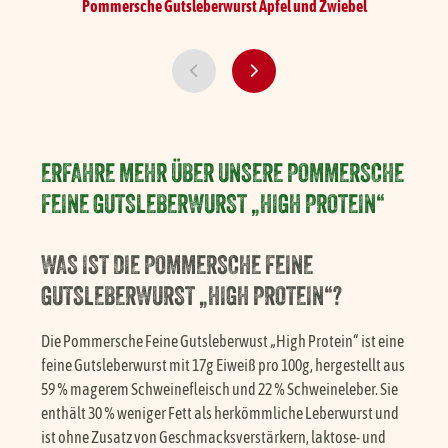
Pommersche Gutsleberwurst
Apfel und Zwiebel
ERFAHRE MEHR ÜBER UNSERE POMMERSCHE
FEINE GUTSLEBERWURST „HIGH PROTEIN“
WAS IST DIE POMMERSCHE FEINE
GUTSLEBERWURST „HIGH PROTEIN“?
Die Pommersche Feine Gutsleberwust „High Protein“ ist eine
feine Gutsleberwurst mit 17g Eiweiß pro 100g, hergestellt aus
59 % magerem Schweinefleisch und 22 % Schweineleber. Sie
enthält 30 % weniger Fett als herkömmliche Leberwurst und
ist ohne Zusatz von Geschmacksverstärkern, laktose- und