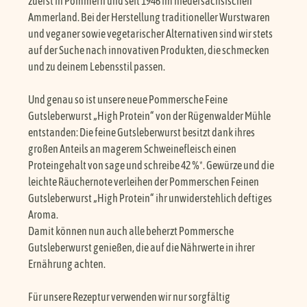
zuerst in Pommern und seit 1946 im niedersächsischen
Ammerland. Bei der Herstellung traditioneller Wurstwaren
und veganer sowie vegetarischer Alternativen sind wir stets
auf der Suche nach innovativen Produkten, die schmecken
und zu deinem Lebensstil passen.
Und genau so ist unsere neue Pommersche Feine
Gutsleberwurst „High Protein“ von der Rügenwalder Mühle
entstanden: Die feine Gutsleberwurst besitzt dank ihres
großen Anteils an magerem Schweinefleisch einen
Proteingehalt von sage und schreibe 42 %*. Gewürze und die
leichte Räuchernote verleihen der Pommerschen Feinen
Gutsleberwurst „High Protein“ ihr unwiderstehlich deftiges
Aroma.
Damit können nun auch alle beherzt Pommersche
Gutsleberwurst genießen, die auf die Nährwerte in ihrer
Ernährung achten.
Für unsere Rezeptur verwenden wir nur sorgfältig