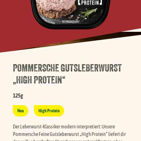
Händlersuche
Karriere
FAQ
POMMERSCHE GUTSLEBERWURST
Presse
„HIGH PROTEIN“
Service
125g
Neu
High Protein
Der Leberwurst-Klassiker modern interpretiert: Unsere
Pommersche Feine Gutsleberwurst „High Protein“ liefert dir