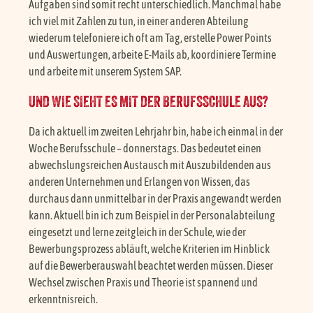
Aufgaben sind somit recht unterschiedlich. Manchmal habe
ich viel mit Zahlen zu tun, in einer anderen Abteilung
wiederum telefoniere ich oft am Tag, erstelle Power Points
und Auswertungen, arbeite E-Mails ab, koordiniere Termine
und arbeite mit unserem System SAP.
UND WIE SIEHT ES MIT DER BERUFSSCHULE AUS?
Da ich aktuell im zweiten Lehrjahr bin, habe ich einmal in der
Woche Berufsschule – donnerstags. Das bedeutet einen
abwechslungsreichen Austausch mit Auszubildenden aus
anderen Unternehmen und Erlangen von Wissen, das
durchaus dann unmittelbar in der Praxis angewandt werden
kann. Aktuell bin ich zum Beispiel in der Personalabteilung
eingesetzt und lerne zeitgleich in der Schule, wie der
Bewerbungsprozess abläuft, welche Kriterien im Hinblick
auf die Bewerberauswahl beachtet werden müssen. Dieser
Wechsel zwischen Praxis und Theorie ist spannend und
erkenntnisreich.