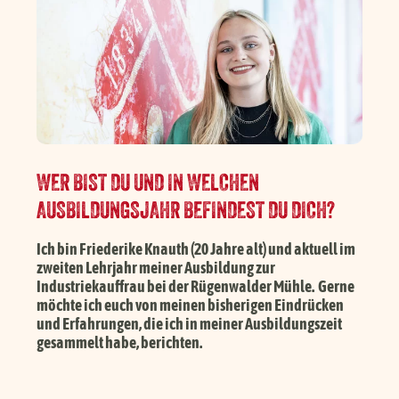
Händlersuche
Karriere
FAQ
WER BIST DU UND IN WELCHEN
AUSBILDUNGSJAHR BEFINDEST DU DICH?
Presse
Ich bin Friederike Knauth (20 Jahre alt) und aktuell im
Service
zweiten Lehrjahr meiner Ausbildung zur
Industriekauffrau bei der Rügenwalder Mühle. Gerne
möchte ich euch von meinen bisherigen Eindrücken
und Erfahrungen, die ich in meiner Ausbildungszeit
gesammelt habe, berichten.