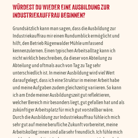
WÜRDEST DU WIEDER EINE AUSBILDUNG ZUR
INDUSTRIEKAUFFRAU BEGINNEN?
Grundsätzlich kann man sagen, dass die Ausbildung zur
Industriekauffrau mir einen Rundumblick ermöglicht und
hilft, den Betrieb Rügenwalder Mühle umfassend
kennenzulernen. Einen typischen Arbeitsalltag kann ich
nicht wirklich beschreiben, da dieser von Abteilung zu
Abteilung und oftmals auch von Tag zu Tag sehr
unterschiedlich ist. In meiner Ausbildung wird viel Wert
daraufgelegt, dass ich eine Struktur in meiner Arbeit habe
und meine Aufgaben zudem gleichzeitig variieren. So kann
ich am Ende meiner Ausbildungszeit gut reflektieren,
welcher Bereich mir besonders liegt, gut gefallen hat und als
zukünftiger Arbeitsplatz für mich gut vorstellbar wäre.
Durch die Ausbildung zur Industriekauffrau fühle ich mich
sehr gut auf meine berufliche Zukunft vorbereitet, meine
Arbeitskolleg:innen sind alle sehr freundlich. Ich fühle mich