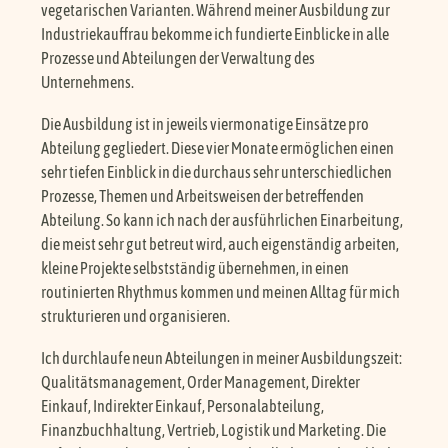
vegetarischen Varianten. Während meiner Ausbildung zur
Industriekauffrau bekomme ich fundierte Einblicke in alle
Prozesse und Abteilungen der Verwaltung des
Unternehmens.
Die Ausbildung ist in jeweils viermonatige Einsätze pro
Abteilung gegliedert. Diese vier Monate ermöglichen einen
sehr tiefen Einblick in die durchaus sehr unterschiedlichen
Prozesse, Themen und Arbeitsweisen der betreffenden
Abteilung. So kann ich nach der ausführlichen Einarbeitung,
die meist sehr gut betreut wird, auch eigenständig arbeiten,
kleine Projekte selbstständig übernehmen, in einen
routinierten Rhythmus kommen und meinen Alltag für mich
strukturieren und organisieren.
Ich durchlaufe neun Abteilungen in meiner Ausbildungszeit:
Qualitätsmanagement, Order Management, Direkter
Einkauf, Indirekter Einkauf, Personalabteilung,
Finanzbuchhaltung, Vertrieb, Logistik und Marketing. Die