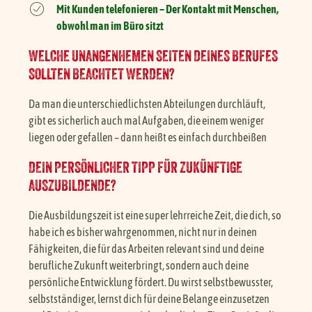
Mit Kunden telefonieren – Der Kontakt mit Menschen,
obwohl man im Büro sitzt
WELCHE UNANGENHEMEN SEITEN DEINES BERUFES
SOLLTEN BEACHTET WERDEN?
Da man die unterschiedlichsten Abteilungen durchläuft,
gibt es sicherlich auch mal Aufgaben, die einem weniger
liegen oder gefallen – dann heißt es einfach durchbeißen
DEIN PERSÖNLICHER TIPP FÜR ZUKÜNFTIGE
AUSZUBILDENDE?
Die Ausbildungszeit ist eine super lehrreiche Zeit, die dich, so
habe ich es bisher wahrgenommen, nicht nur in deinen
Fähigkeiten, die für das Arbeiten relevant sind und deine
berufliche Zukunft weiterbringt, sondern auch deine
persönliche Entwicklung fördert. Du wirst selbstbewusster,
selbstständiger, lernst dich für deine Belange einzusetzen