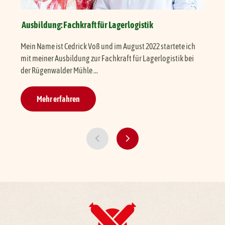
Ausbildung: Fachkraft für Lagerlogistik
Aus
Mein Name ist Cedrick Voß und im August 2022 startete ich
Ich
mit meiner Ausbildung zur Fachkraft für Lagerlogistik bei
01.
der Rügenwalder Mühle ...
bego
Mehr erfahren