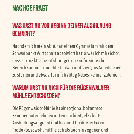
NACHGEFRAGT
WAS HAST DU VOR BEGINN DEINER AUSBILDUNG
GEMACHT?
Nachdem ich mein Abitur an einem Gymnasium mit dem
Schwerpunkt Wirtschaft absolviert hatte, war ich mir sicher,
dass ich praktische Erfahrungen im kaufmännischen
Bereich sammeln möchte. Ich war motiviert, ins Arbeitsleben
zu starten und etwas, für mich völlig Neues, kennenzulernen.
WARUM HAST DU DICH FÜR DIE RÜGENWALDER
MÜHLE ENTSCHIEDEN?
Die Rügenwalder Mühle ist ein regional bekanntes
Familienunternehmen mit einem breitgefächerten
Ausbildungsangebot und bekannt für ihre leckeren
Produkte, sowohl mit Fleisch als auch in veganen und