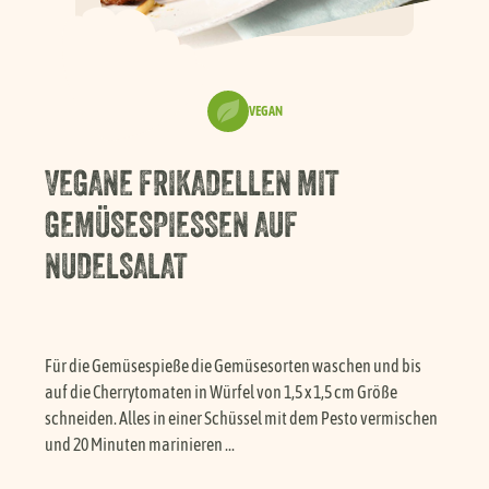
Händlersuche
VEGAN
Karriere
VEGANE FRIKADELLEN MIT
FAQ
GEMÜSESPIESSEN AUF N
UDELSALAT
Presse
Service
Für die Gemüsespieße die Gemüsesorten waschen und bis
auf die Cherrytomaten in Würfel von 1,5 x 1,5 cm Größe
schneiden. Alles in einer Schüssel mit dem Pesto vermischen
und 20 Minuten marinieren ...