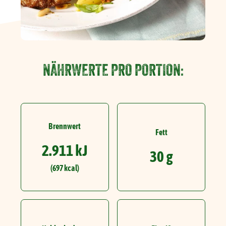
NÄHRWERTE PRO PORTION:
Brennwert
Fett
2.911 kJ
30 g
(697 kcal)