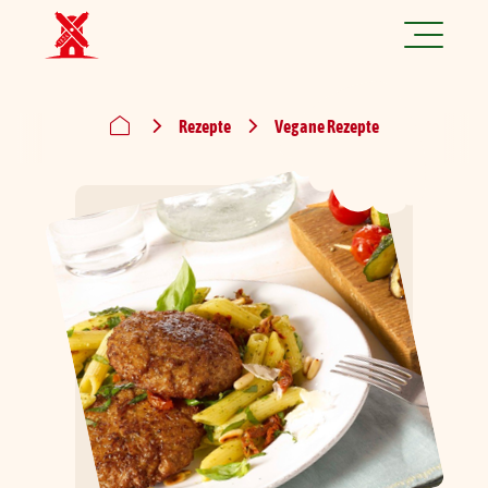
Jetzt spannende Jobs finden!
Rezepte
Vegane Rezepte
Produkte
Rezepte
Marke
Nachhaltigkeit
Über uns