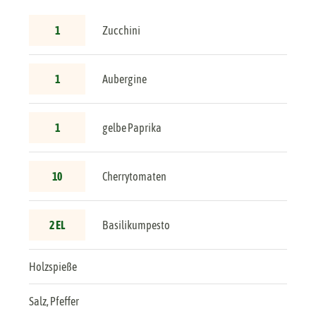
1
Zucchini
1
Aubergine
1
gelbe Paprika
10
Cherrytomaten
2 EL
Basilikumpesto
Holzspieße
Salz, Pfeffer