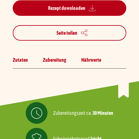
Rezept downloaden
Seite teilen
Zutaten
Zubereitung
Nährwerte
Zubereitungszeit
ca.
30 Minuten
Schwierigkeitsgrad
leicht