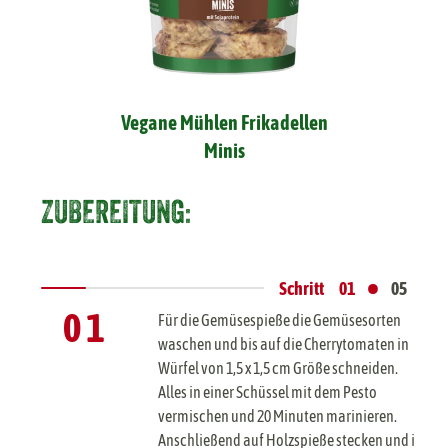
Vegane Mühlen Frikadellen
Minis
ZUBEREITUNG:
•
Schritt
01
05
0 1
Für die Gemüsespieße die Gemüsesorten
waschen und bis auf die Cherrytomaten in
Würfel von 1,5 x 1,5 cm Größe schneiden.
Alles in einer Schüssel mit dem Pesto
vermischen und 20 Minuten marinieren.
Anschließend auf Holzspieße stecken und im