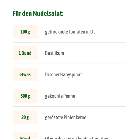
Für den Nudelsalat:
100 g
getrocknete Tomaten in Öl
1 Bund
Basilikum
etwas
frischer Babyspinat
500 g
gekochte Penne
20 g
geröstete Pinienkerne
50 ml
Öl von den getrockneten Tomaten