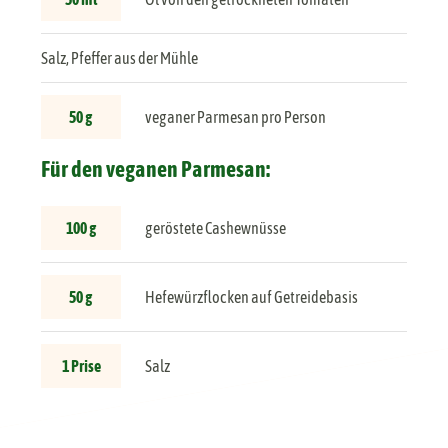
Salz, Pfeffer aus der Mühle
50 g
veganer Parmesan pro Person
Für den veganen Parmesan:
100 g
geröstete Cashewnüsse
50 g
Hefewürzflocken auf Getreidebasis
1 Prise
Salz