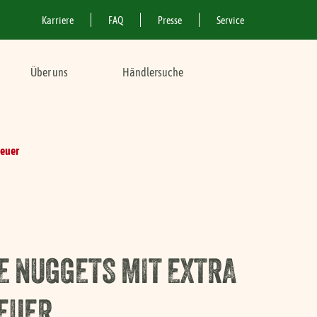
Karriere
FAQ
Presse
Service
Über uns
Händlersuche
se
Rezepte mit Fleisch
Service
rodukte
FAQ Produkte
teuer
s
Standorte & Anfahrt
nloads
Für Geschäftskunden
Veganer Abenteuer Spaß
Für Lieferanten
E NUGGETS MIT EXTRA
Vegane Abenteuer
Mortadella
EUER
Vegane Abenteuer