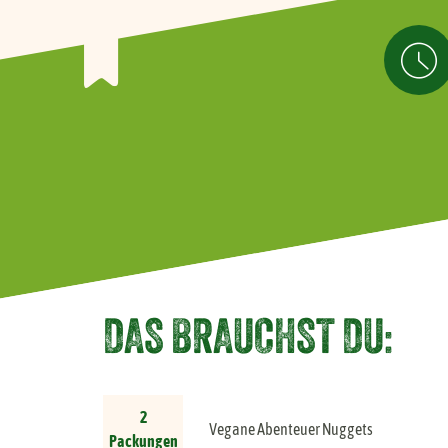
Vegane Frikadellen Minis
Veganer Snack Pulled
BBQ
DAS BRAUCHST DU:
2
Vegane Abenteuer Nuggets
Packungen