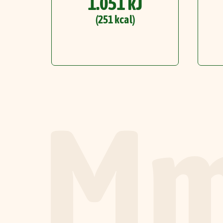
1.051 kJ
(251 kcal)
Mm