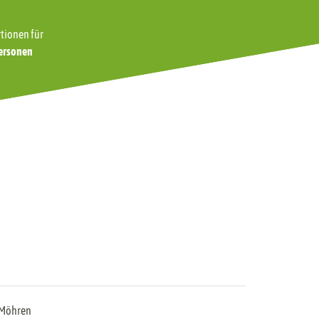
tionen für
ersonen
eitere Infos zu unseren Produkten
urst in der Schwangerschaft
utaten & Zusatzstoffe
llergien & Unverträglichkeiten
Möhren