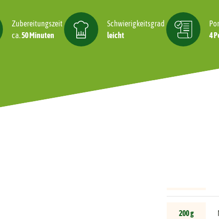
Zubereitungszeit
Schwierigkeitsgrad
Por
ca.
50 Minuten
leicht
4 P
Alle veganen Produkte anzeigen
W
W
Z
A
200 g