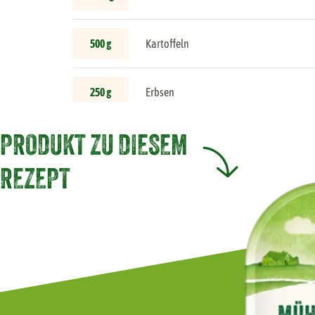
Neuer Name und neue Sorten: Veganer Hauchgenuss
500 g
Kartoffeln
250 g
Erbsen
PRODUKT ZU DIESEM
REZEPT