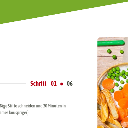
•
Schritt
01
06
ßige Stifte schneiden und 30 Minuten in
mmes knuspriger).