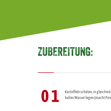
ZUBEREITUNG:
0 1
Kartoffeln schälen, in gleichmä
kaltes Wasser legen (macht Po