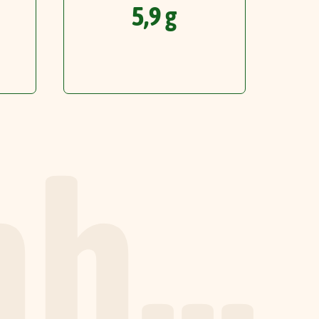
5,9 g
...