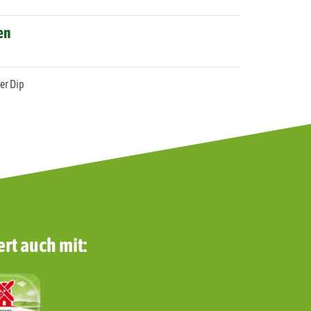
en
er Dip
rt auch mit: