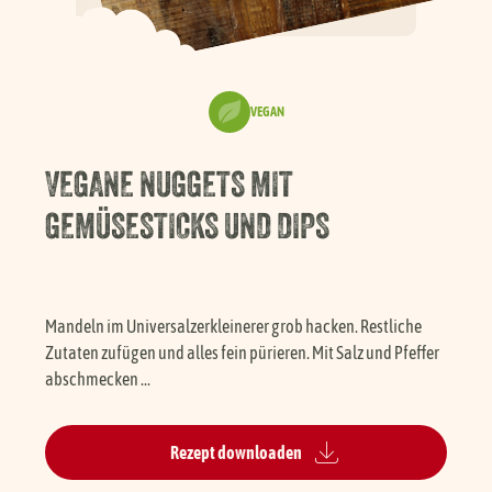
Händlersuche
VEGAN
Karriere
VEGANE NUGGETS MIT
FAQ
GEMÜSESTICKS UND DIPS
Presse
Mandeln im Universalzerkleinerer grob hacken. Restliche
Service
Zutaten zufügen und alles fein pürieren. Mit Salz und Pfeffer
abschmecken ...
Rezept downloaden