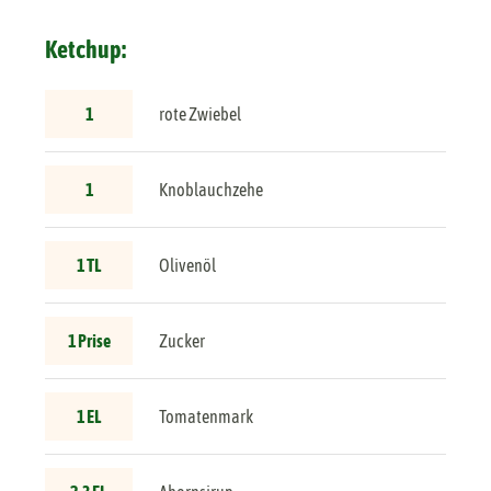
Ketchup:
1
rote Zwiebel
1
Knoblauchzehe
1 TL
Olivenöl
1 Prise
Zucker
1 EL
Tomatenmark