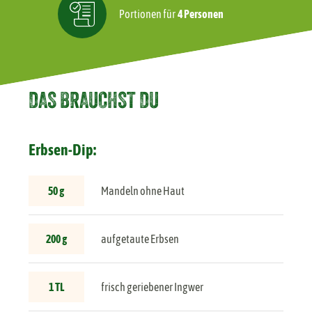
Portionen für
4 Personen
DAS BRAUCHST DU
Erbsen-Dip:
50 g
Mandeln ohne Haut
200 g
aufgetaute Erbsen
1 TL
frisch geriebener Ingwer