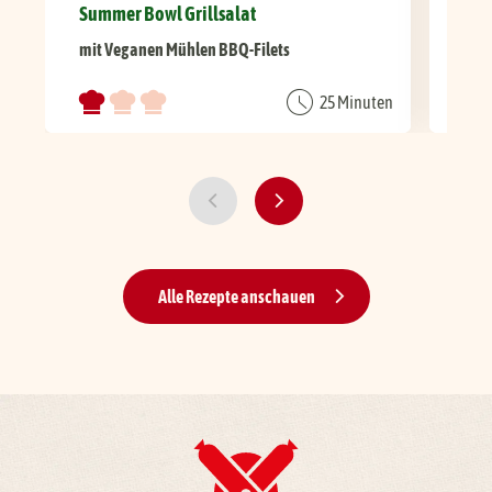
Summer Bowl Grillsalat
Her
mit Veganen Mühlen BBQ-Filets
mit
25 Minuten
Alle Rezepte anschauen