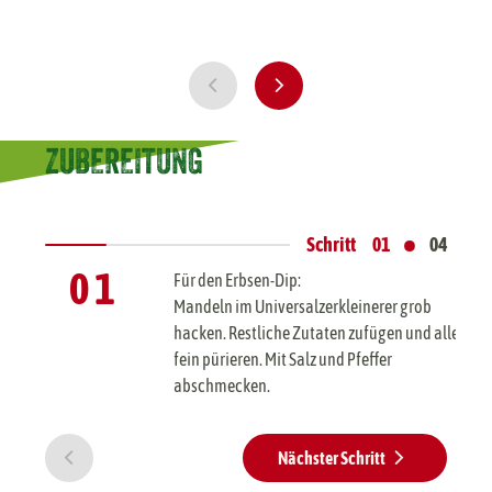
ZUBEREITUNG
•
Schritt
01
04
0 1
Für den Erbsen-Dip:
Mandeln im Universalzerkleinerer grob
hacken. Restliche Zutaten zufügen und alles
fein pürieren. Mit Salz und Pfeffer
abschmecken.
Nächster Schritt