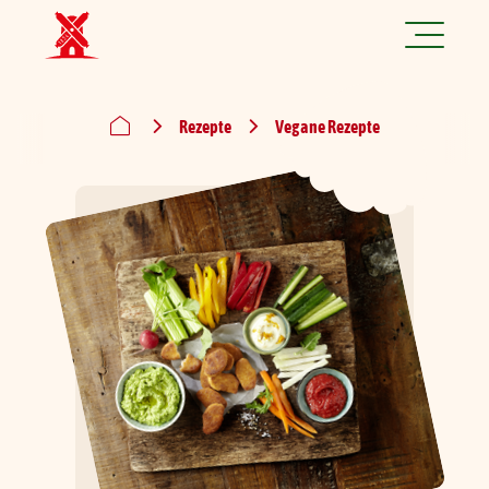
Jetzt spannende Jobs finden!
Rezepte
Vegane Rezepte
Produkte
Rezepte
Marke
Nachhaltigkeit
Über uns