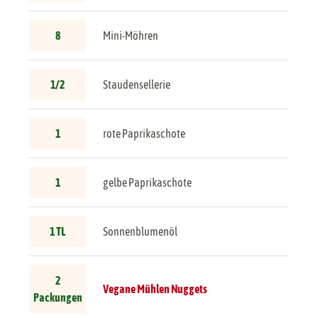
8
Mini-Möhren
1/2
Staudensellerie
1
rote Paprikaschote
1
gelbe Paprikaschote
1 TL
Sonnenblumenöl
2
Vegane Mühlen Nuggets
Packungen