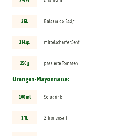
2-3 EL
Ahornsirup
2 EL
Balsamico-Essig
1 Msp.
mittelscharfer Senf
250 g
passierte Tomaten
Orangen-Mayonnaise:
100 ml
Sojadrink
1 TL
Zitronensaft