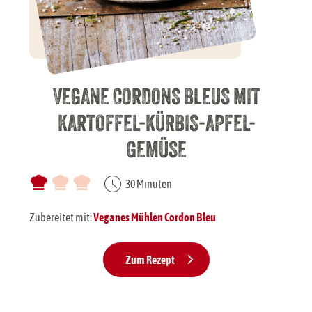
VEGANE CORDONS BLEUS
CHILI SIN CARNE
MIT
MI
KARTOFFEL-KÜRBIS-APFEL-
HACK
GEMÜSE
30 Minuten
30 Minuten
Zubereitet mit:
Veganes Mühlen Hac
Zubereitet mit:
Veganes Mühlen Cordon Bleu
Zum Rezept
Zum Rezept
01