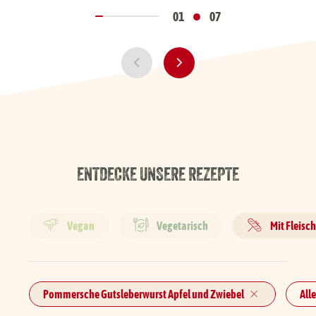
•
01
07
ENTDECKE UNSERE REZEPTE
Vegan
Vegetarisch
Mit Fleisc
Pommersche Gutsleberwurst Apfel und Zwiebel
All