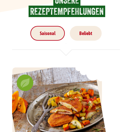
UNSERE
REZEPTEMPFEHLUNGEN
Saisonal
Beliebt
Beliebt