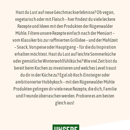
Händlersuche
Hast du Lust auf neue Geschmackserlebnisse? Ob vegan,
vegetarisch oder mit Fleisch – hier findest du viele leckere
Rezepte und Ideen mit den Produkten der Rügenwalder
Karriere
Mühle. Filtere unsere Rezepte einfach nach der Menüart –
vom Klassiker bis zur raffinierten Grillidee – und der Mahlzeit
– Snack, Vorspeise oder Hauptgang – für die du Inspiration
FAQ
erhalten möchtest. Hast du Lust auf leichte Sommerküche
oder gemütliche Winterwohlfühlküche? Wie viel Zeit bist du
Presse
bereit beim Kochen zu investieren und welches Level traust
du dir in der Küche zu? Egal ob Koch-Einsteiger oder
ambitionierter Hobbykoch – mit den Rügenwalder Mühle
Service
Produkten gelingen dir viele neue Rezepte, die dich, Familie
und Freunde überraschen werden. Probiere es am besten
gleich aus!